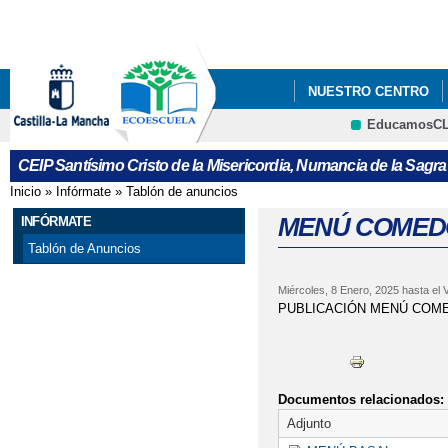
Pa
co
pri
NUESTRO CENTRO
EducamosC
CURSO 2023-2024
CEIP Santísimo Cristo de la Misericordia, Numancia de la Sagra
LISTADO DE LIBROS 
Inicio
»
Infórmate
»
Tablón de anuncios
Se encuentra usted aquí
LISTADO LIBROS ALU
MENÚ COMED
INFÓRMATE
Tablón de Anuncios
MENÚ COMEDOR MES
Miércoles, 8 Enero, 2025
hasta el
V
MENÚS DICIEMBRE
PUBLICACIÓN MENÚ COM
PROCESO ADMISIÓN 
Documentos relacionados:
Adjunto