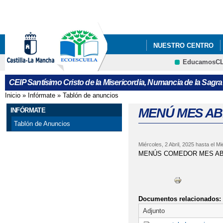
Pa
co
pri
NUESTRO CENTRO
EducamosC
CURSO 2023-2024
CEIP Santísimo Cristo de la Misericordia, Numancia de la Sagra
LISTADO DE LIBROS 
Inicio
»
Infórmate
»
Tablón de anuncios
Se encuentra usted aquí
LISTADO LIBROS ALU
MENÚ MES AB
INFÓRMATE
Tablón de Anuncios
MENÚ COMEDOR MES
Miércoles, 2 Abril, 2025
hasta el
Mié
MENÚS DICIEMBRE
MENÚS COMEDOR MES AB
PROCESO ADMISIÓN 
Documentos relacionados:
Adjunto