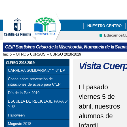
Pa
co
pri
NUESTRO CENTRO
EducamosC
CURSO 2023-2024
CEIP Santísimo Cristo de la Misericordia, Numancia de la Sagra
LISTADO DE LIBROS 
Inicio
»
OTROS CURSOS
»
CURSO 2018-2019
Se encuentra usted aquí
LISTADO LIBROS ALU
CURSO 2018-2019
Visita Cuer
CARRERA SOLIDARIA 5º Y 6º EP
MENÚ COMEDOR MES
Charla sobre prevención de
situaciones de acoso para 6ºEP
El pasado
MENÚS DICIEMBRE
Día de la Paz 2019
viernes 5 de
PROCESO ADMISIÓN 
ESCUELA DE RECICLAJE PARA 5º
abril, nuestros
Y 6º
alumnos de
Halloween
Magosto 2018
Infantil