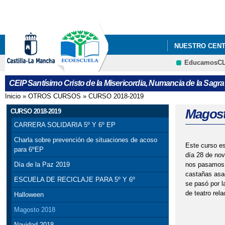
NUESTRO CEN
EducamosC
LISTADO DE MA
CEIP Santísimo Cristo de la Misericordia, Numancia de la Sagra
LISTADO LIBRO
Inicio
»
OTROS CURSOS
»
CURSO 2018-2019
Se encuentra usted aquí
MENÚ MES ABR
Magost
CURSO 2018-2019
CARRERA SOLIDARIA 5º Y 6º EP
PROCESO ADMI
Charla sobre prevención de situaciones de acoso
Este curso es
para 6ºEP
día 28 de nov
nos pasamos p
Día de la Paz 2019
castañas asad
ESCUELA DE RECICLAJE PARA 5º Y 6º
se pasó por l
de teatro rel
Halloween
Magosto 2018
Navidad 2018