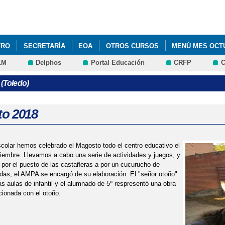
Pasar al
contenido
principal
TRO
SECRETARÍA
EOA
OTROS CURSOS
MENÚ MES OCT
LM
Delphos
Portal Educación
CRFP
C
TERIALES CURRICULARES CURSO 2024-2025
LISTADO DE LIBROS 
 (Toledo)
S ALUMNOS DE PRIMARIA. CURSO 2026-2027
MENÚ COMEDOR MES
IL
MENÚ MES DE NOVIEMBRE
MENÚS DICIEMBRE
MERCADI
o 2018
SIÓN ALUMNADO CURSO 2023-24
colar hemos celebrado el Magosto todo el centro educativo el
iembre. Llevamos a cabo una serie de actividades y juegos, y
or el puesto de las castañeras a por un cucurucho de
as, el AMPA se encargó de su elaboración. El "señor otoño"
as aulas de infantil y el alumnado de 5º respresentó una obra
acionada con el otoño.