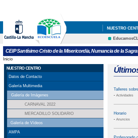
NUESTRO CEN
EducamosC
LISTADO DE MA
CEIP Santísimo Cristo de la Misericordia, Numancia de la Sagra
LISTADO LIBRO
Inicio
Se encuentra usted aquí
MENÚ MES ABR
Último
NUESTRO CENTRO
Datos de Contacto
PROCESO ADMI
Galería Multimedia
Talleres sob
-
Galería de Imágenes
Actividades
CARNAVAL 2022
Horario
MERCADILLO SOLIDARIO
-
Anuncios
Galería de Vídeos
AMPA
Profesorado 