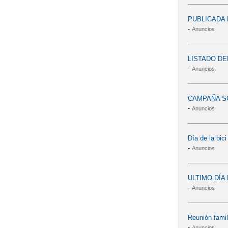
PUBLICADA 
-
Anuncios
LISTADO DE
-
Anuncios
CAMPAÑA S
-
Anuncios
Día de la bici
-
Anuncios
ULTIMO DÍA
-
Anuncios
Reunión famil
-
Anuncios