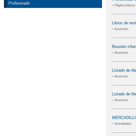
Profesorado
-
Página básica
Libros de tex
-
Anuncios
Reunión Infan
-
Anuncios
Listado de li
-
Anuncios
Listado de li
-
Anuncios
MERCADILLO
-
Actividades