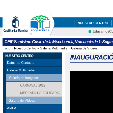
Pa
co
pri
NUESTRO CENTRO
EducamosC
CURSO 2023-2024
CEIP Santísimo Cristo de la Misericordia, Numancia de la Sagra
LISTADO DE LIBROS 
Inicio
»
Nuestro Centro
»
Galería Multimedia
»
Galería de Vídeos
Se encuentra usted aquí
LISTADO LIBROS ALU
INAUGURACIÓ
NUESTRO CENTRO
Datos de Contacto
MENÚ COMEDOR MES
Galería Multimedia
MENÚS DICIEMBRE
Galería de Imágenes
CARNAVAL 2022
PROCESO ADMISIÓN 
MERCADILLO SOLIDARIO
Galería de Vídeos
AMPA