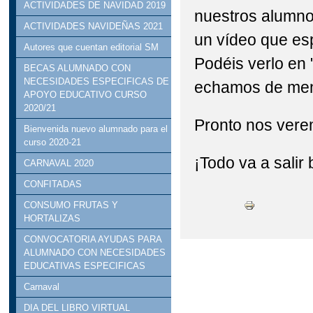
ACTIVIDADES DE NAVIDAD 2019
nuestros alumno
ACTIVIDADES NAVIDEÑAS 2021
un vídeo que es
Autores que cuentan editorial SM
Podéis verlo en 
BECAS ALUMNADO CON
NECESIDADES ESPECIFICAS DE
echamos de men
APOYO EDUCATIVO CURSO
2020/21
Pronto nos vere
Bienvenida nuevo alumnado para el
curso 2020-21
¡Todo va a salir 
CARNAVAL 2020
CONFITADAS
CONSUMO FRUTAS Y
HORTALIZAS
CONVOCATORIA AYUDAS PARA
ALUMNADO CON NECESIDADES
EDUCATIVAS ESPECIFICAS
Carnaval
DIA DEL LIBRO VIRTUAL