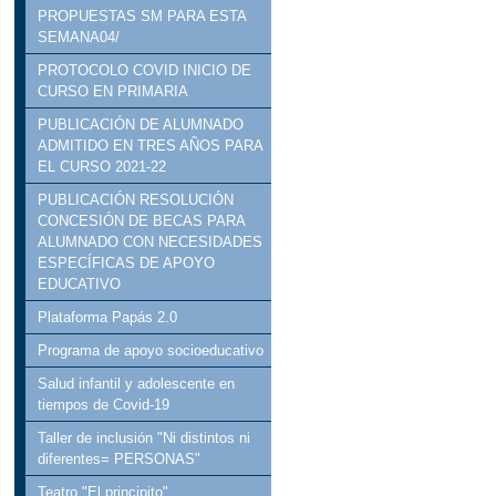
PROPUESTAS SM PARA ESTA
SEMANA04/
PROTOCOLO COVID INICIO DE
CURSO EN PRIMARIA
PUBLICACIÓN DE ALUMNADO
ADMITIDO EN TRES AÑOS PARA
EL CURSO 2021-22
PUBLICACIÓN RESOLUCIÓN
CONCESIÓN DE BECAS PARA
ALUMNADO CON NECESIDADES
ESPECÍFICAS DE APOYO
EDUCATIVO
Plataforma Papás 2.0
Programa de apoyo socioeducativo
Salud infantil y adolescente en
tiempos de Covid-19
Taller de inclusión "Ni distintos ni
diferentes= PERSONAS"
Teatro "El principito"