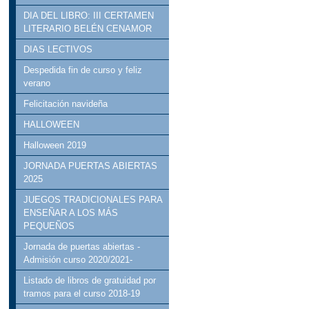
DIA DEL LIBRO: III CERTAMEN
LITERARIO BELÉN CENAMOR
DIAS LECTIVOS
Despedida fin de curso y feliz
verano
Felicitación navideña
HALLOWEEN
Halloween 2019
JORNADA PUERTAS ABIERTAS
2025
JUEGOS TRADICIONALES PARA
ENSEÑAR A LOS MÁS
PEQUEÑOS
Jornada de puertas abiertas -
Admisión curso 2020/2021-
Listado de libros de gratuidad por
tramos para el curso 2018-19