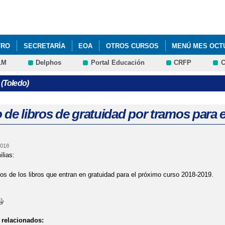
Pasar al
contenido
principal
TRO
SECRETARÍA
EOA
OTROS CURSOS
MENÚ MES OCT
LM
Delphos
Portal Educación
CRFP
C
TERIALES CURRICULARES CURSO 2024-2025
LISTADO DE LIBROS 
 (Toledo)
S ALUMNOS DE PRIMARIA. CURSO 2026-2027
MENÚ COMEDOR MES
IL
MENÚ MES DE NOVIEMBRE
MENÚS DICIEMBRE
MERCADI
 de libros de gratuidad por tramos para 
SIÓN ALUMNADO CURSO 2023-24
2018
lias:
s de los libros que entran en gratuidad para el próximo curso 2018-2019.
relacionados: