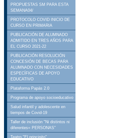
PROPUESTAS SM PARA ESTA
SEMANA04/
PROTOCOLO COVID INICIO DE
CURSO EN PRIMARIA
PUBLICACIÓN DE ALUMNADO
ADMITIDO EN TRES AÑOS PARA
EL CURSO 2021-22
PUBLICACIÓN RESOLUCIÓN
CONCESIÓN DE BECAS PARA
ALUMNADO CON NECESIDADES
ESPECÍFICAS DE APOYO
EDUCATIVO
Plataforma Papás 2.0
Programa de apoyo socioeducativo
Salud infantil y adolescente en
tiempos de Covid-19
Taller de inclusión "Ni distintos ni
diferentes= PERSONAS"
Teatro "El principito"