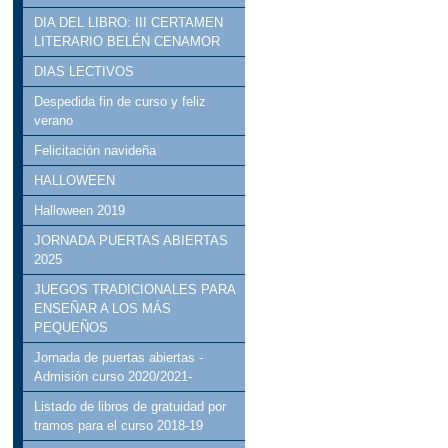
DIA DEL LIBRO: III CERTAMEN
LITERARIO BELÉN CENAMOR
DIAS LECTIVOS
Despedida fin de curso y feliz
verano
Felicitación navideña
HALLOWEEN
Halloween 2019
JORNADA PUERTAS ABIERTAS
2025
JUEGOS TRADICIONALES PARA
ENSEÑAR A LOS MÁS
PEQUEÑOS
Jornada de puertas abiertas -
Admisión curso 2020/2021-
Listado de libros de gratuidad por
tramos para el curso 2018-19