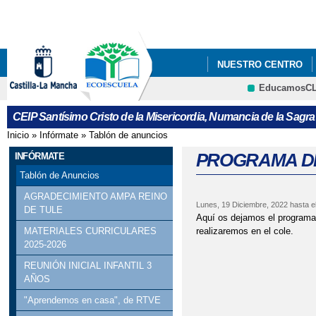
Pa
co
pri
NUESTRO CENTRO
EducamosC
CURSO 2023-2024
CEIP Santísimo Cristo de la Misericordia, Numancia de la Sagra
LISTADO DE LIBROS 
Inicio
»
Infórmate
»
Tablón de anuncios
Se encuentra usted aquí
LISTADO LIBROS ALU
PROGRAMA D
INFÓRMATE
Tablón de Anuncios
MENÚ COMEDOR MES
AGRADECIMIENTO AMPA REINO
Lunes, 19 Diciembre, 2022
hasta e
DE TULE
MENÚS DICIEMBRE
Aquí os dejamos el programa 
realizaremos en el cole.
MATERIALES CURRICULARES
PROCESO ADMISIÓN 
2025-2026
REUNIÓN INICIAL INFANTIL 3
AÑOS
"Aprendemos en casa", de RTVE