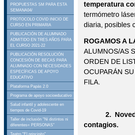
temperatura co
PROPUESTAS SM PARA ESTA
SEMANA04/
termómetro láser
PROTOCOLO COVID INICIO DE
diaria, posibles 
CURSO EN PRIMARIA
PUBLICACIÓN DE ALUMNADO
ROGAMOS A LA
ADMITIDO EN TRES AÑOS PARA
EL CURSO 2021-22
ALUMNOS/AS 
PUBLICACIÓN RESOLUCIÓN
ORDEN DE LIS
CONCESIÓN DE BECAS PARA
ALUMNADO CON NECESIDADES
OCUPARÁN SU 
ESPECÍFICAS DE APOYO
EDUCATIVO
FILA.
Plataforma Papás 2.0
Programa de apoyo socioeducativo
Salud infantil y adolescente en
tiempos de Covid-19
2. Novedades
Taller de inclusión "Ni distintos ni
contagios.
diferentes= PERSONAS"
Teatro "El principito"