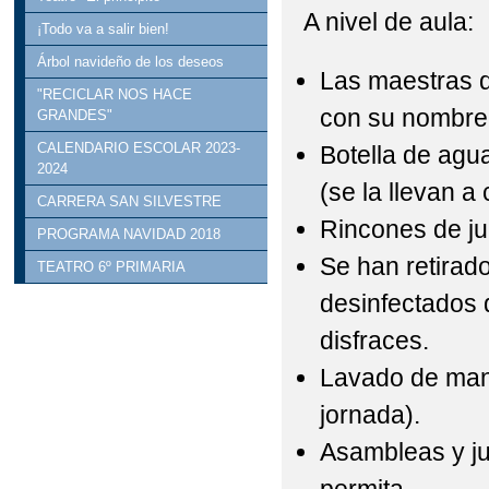
A nivel de aula:
¡Todo va a salir bien!
Árbol navideño de los deseos
Las maestras de
"RECICLAR NOS HACE
con su nombre 
GRANDES"
CALENDARIO ESCOLAR 2023-
Botella de agu
2024
(se la llevan a
CARRERA SAN SILVESTRE
Rincones de ju
PROGRAMA NAVIDAD 2018
Se han retirad
TEATRO 6º PRIMARIA
desinfectados 
disfraces.
Lavado de mano
jornada).
Asambleas y jue