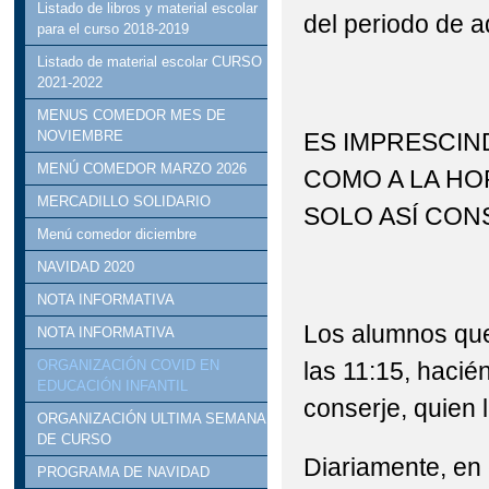
Listado de libros y material escolar
del periodo de a
para el curso 2018-2019
Listado de material escolar CURSO
2021-2022
MENUS COMEDOR MES DE
ES IMPRESCIND
NOVIEMBRE
MENÚ COMEDOR MARZO 2026
COMO A LA HOR
MERCADILLO SOLIDARIO
SOLO ASÍ CON
Menú comedor diciembre
NAVIDAD 2020
NOTA INFORMATIVA
Los alumnos que 
NOTA INFORMATIVA
las 11:15, hacién
ORGANIZACIÓN COVID EN
EDUCACIÓN INFANTIL
conserje, quien 
ORGANIZACIÓN ULTIMA SEMANA
DE CURSO
Diariamente, en
PROGRAMA DE NAVIDAD