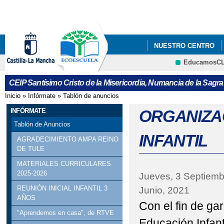
Pa
co
pri
NUESTRO CENTRO
EducamosC
CURSO 2023-2024
CEIP Santísimo Cristo de la Misericordia, Numancia de la Sagra
LISTADO DE LIBROS 
Inicio
»
Infórmate
»
Tablón de anuncios
Se encuentra usted aquí
LISTADO LIBROS ALU
INFÓRMATE
ORGANIZA
Tablón de Anuncios
MENÚ COMEDOR MES
INFANTIL
AGRADECIMIENTO AMPA REINO
DE TULE
MENÚS DICIEMBRE
MATERIALES CURRICULARES
PROCESO ADMISIÓN 
2025-2026
Jueves, 3 Septiemb
REUNIÓN INICIAL INFANTIL 3
Junio, 2021
AÑOS
Con el fin de ga
"Aprendemos en casa", de RTVE
Educación Infant