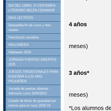
DIA DEL LIBRO: III CERTAMEN
LITERARIO BELÉN CENAMOR
DIAS LECTIVOS
4 a
Despedida fin de curso y feliz
verano
13:5
Felicitación navideña
meses)
HALLOWEEN
Halloween 2019
JORNADA PUERTAS ABIERTAS
2025
3 añ
JUEGOS TRADICIONALES PARA
ENSEÑAR A LOS MÁS
PEQUEÑOS
13:4
Jornada de puertas abiertas -
meses)
Admisión curso 2020/2021-
Listado de libros de gratuidad por
tramos para el curso 2018-19
*Los alumnos d