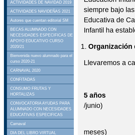
ACTIVIDADES DE NAVIDAD 2019
siempre bajo las
ACTIVIDADES NAVIDEÑAS 2021
Educativa de Ca
Autores que cuentan editorial SM
Infantil ha estab
BECAS ALUMNADO CON
NECESIDADES ESPECIFICAS DE
APOYO EDUCATIVO CURSO
Organización 
2020/21
Bienvenida nuevo alumnado para el
Llevaremos a cab
curso 2020-21
CARNAVAL 2020
ENTR
CONFITADAS
CONSUMO FRUTAS Y
5 a
HORTALIZAS
CONVOCATORIA AYUDAS PARA
/junio)
ALUMNADO CON NECESIDADES
EDUCATIVAS ESPECIFICAS
13:5
Carnaval
meses)
DIA DEL LIBRO VIRTUAL